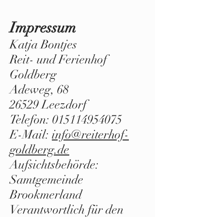
auf dem Reit- und Ferienhof Goldberg
Impressum
Katja Bontjes
Reit- und Ferienhof
Goldberg
Adeweg, 68
26529 Leezdorf
Telefon:
015114954075
E-Mail:
info@reiterhof-
goldberg.de
Aufsichtsbehörde:
Samtgemeinde
Brookmerland
Verantwortlich für den