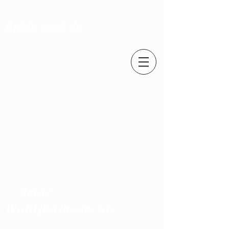
Erlebe auch du...
...deine
Wohlfühlmomente