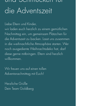
die Adventszeit
Liebe Eltern und Kinder,
wir laden euch herzlich zu einem gemütlichen 
Nachmittag ein, um gemeinsam Plätzchen für 
die Adventszeit zu backen. Lasst uns zusammen 
in die weihnachtliche Atmosphäre starten. Wer 
noch ausgediente Weihnachtsdeko hat, darf 
diese gerne mitbringen. Eltern sind herzlich 
willkommen.
Wir freuen uns auf einen tollen 
Adventsnachmittag mit Euch!
Herzliche Grüße
Dein Team Goldberg