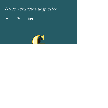
Diese Veranstaltung teilen
Reit- und Ferienhof Goldberg
Adeweg 68
26529 Leezdorf
04934/9102539
01511/4954075