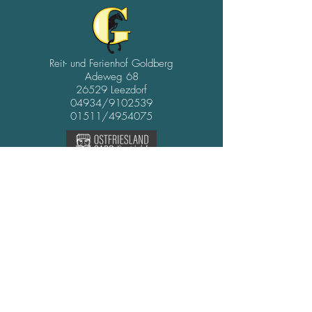
Reit- und Ferienhof Goldberg
Adeweg 68
26529 Leezdorf
04934/9102539
01511/4954075
Datenschutz