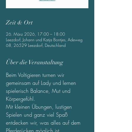
Zeit & Ort
26. März 2026, 17:00 – 18:00
Leezdorf, Johann und Katja Bontjes, Adeweg
68, 26529 Leezdorf, Deutschland
Über die Veranstaltung
Beim Voltigieren turnen wir 
gemeinsam auf Lady und lernen 
spielerisch Balance, Mut und 
Körpergefühl.
Mit kleinen Übungen, lustigen 
Spielen und ganz viel Spaß 
entdecken wir, was alles auf dem 
Pferderücken möglich ist.