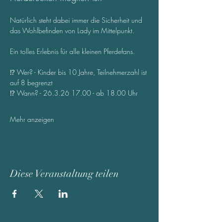
Natürlich steht dabei immer die Sicherheit und 
das Wohlbefinden von Lady im Mittelpunkt.
Ein tolles Erlebnis für alle kleinen Pferdefans.
⁉️ Wer? - Kinder bis 10 Jahre, Teilnehmerzahl ist 
auf 8 begrenzt
⁉️ Wann? - 26.3.26 17.00 - ab 18.00 Uhr
Mehr anzeigen
Diese Veranstaltung teilen