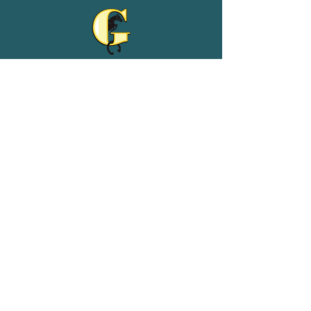
Reit- und Ferienhof Goldberg
Adeweg 68
26529 Leezdorf
04934/9102539
01511/4954075
Datenschutz