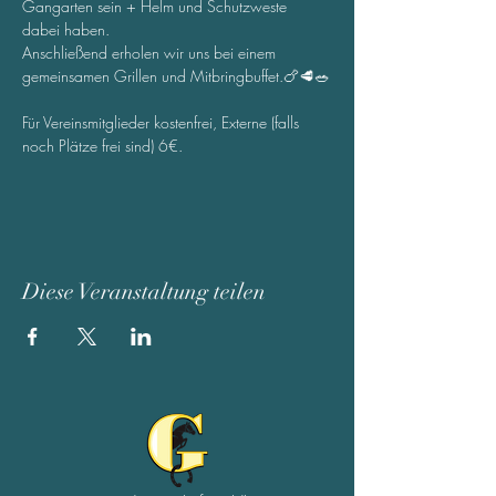
Gangarten sein + Helm und Schutzweste 
dabei haben.
Anschließend erholen wir uns bei einem 
gemeinsamen Grillen und Mitbringbuffet.🍗🥩🥗
Für Vereinsmitglieder kostenfrei, Externe (falls 
noch Plätze frei sind) 6€.
Diese Veranstaltung teilen