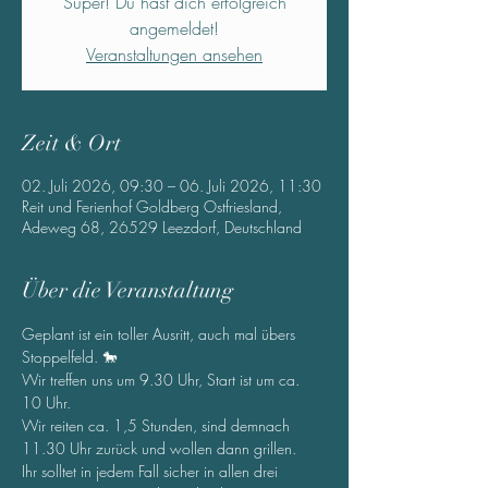
Super! Du hast dich erfolgreich
angemeldet!
Veranstaltungen ansehen
Zeit & Ort
02. Juli 2026, 09:30 – 06. Juli 2026, 11:30
Reit und Ferienhof Goldberg Ostfriesland,
Adeweg 68, 26529 Leezdorf, Deutschland
Über die Veranstaltung
Geplant ist ein toller Ausritt, auch mal übers 
Stoppelfeld. 🐎
Wir treffen uns um 9.30 Uhr, Start ist um ca. 
10 Uhr.
Wir reiten ca. 1,5 Stunden, sind demnach 
11.30 Uhr zurück und wollen dann grillen.
Ihr solltet in jedem Fall sicher in allen drei 