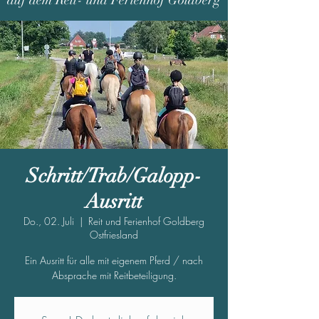
auf dem Reit- und Ferienhof Goldberg
Schritt/Trab/Galopp-
Ausritt
Do., 02. Juli
  |  
Reit und Ferienhof Goldberg
Ostfriesland
Ein Ausritt für alle mit eigenem Pferd / nach
Absprache mit Reitbeteiligung.