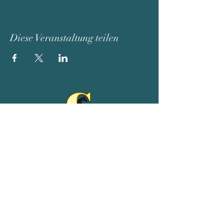
Diese Veranstaltung teilen
Reit- und Ferienhof Goldberg
Adeweg 68
26529 Leezdorf
04934/9102539
01511/4954075