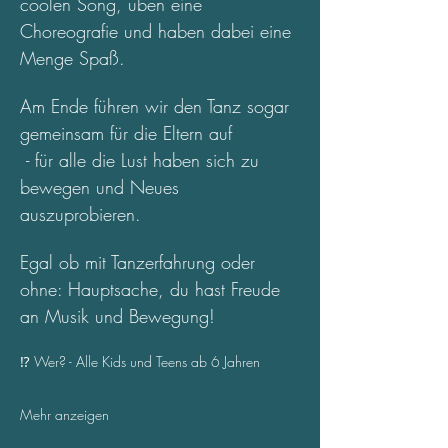
coolen Song, üben eine 
Choreografie und haben dabei eine 
Menge Spaß.
Am Ende führen wir den Tanz sogar 
gemeinsam für die Eltern auf
 - für alle die Lust haben sich zu 
bewegen und Neues 
auszuprobieren.
Egal ob mit Tanzerfahrung oder 
ohne: Hauptsache, du hast Freude 
an Musik und Bewegung!
⁉️ Wer? - Alle Kids und Teens ab 6 Jahren
Mehr anzeigen