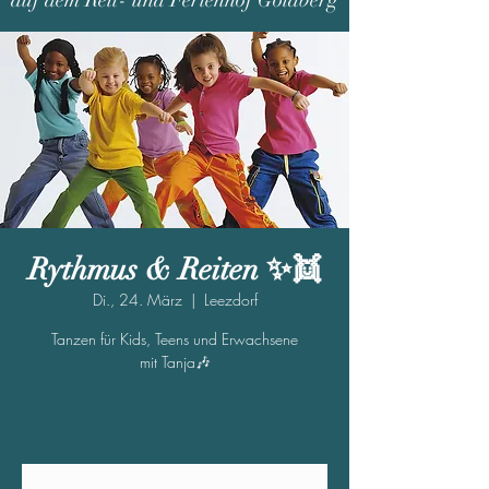
auf dem Reit- und Ferienhof Goldberg
Rythmus & Reiten ✨👯
Di., 24. März
  |  
Leezdorf
Tanzen für Kids, Teens und Erwachsene
mit Tanja🎶