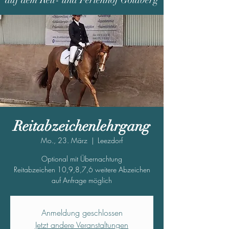
auf dem Reit- und Ferienhof Goldberg
Reitabzeichenlehrgang
Mo., 23. März
  |  
Leezdorf
Optional mit Übernachtung
Reitabzeichen 10,9,8,7,6 weitere Abzeichen
auf Anfrage möglich
Anmeldung geschlossen
Jetzt andere Veranstaltungen