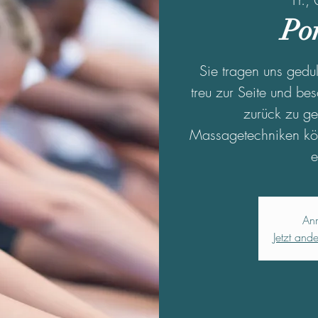
Po
Sie tragen uns gedul
treu zur Seite und bes
zurück zu ge
Massagetechniken kön
e
An
Jetzt and