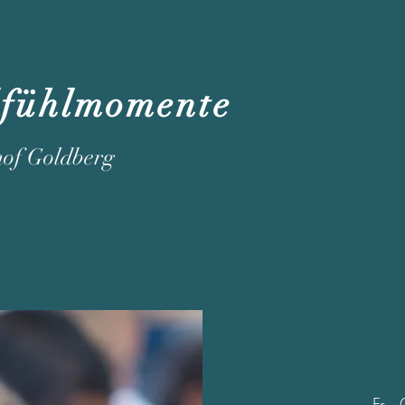
lfühlmomente
hof Goldberg
Fr., 