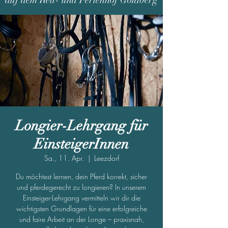
auf dem Reit- und Ferienhof Goldberg
Longier-Lehrgang für
EinsteigerInnen
Sa., 11. Apr.
  |  
Leezdorf
Du möchtest lernen, dein Pferd korrekt, sicher
und pferdegerecht zu longieren? In unserem
Einsteiger-Lehrgang vermitteln wir dir die
wichtigsten Grundlagen für eine erfolgreiche
und faire Arbeit an der Longe – praxisnah,