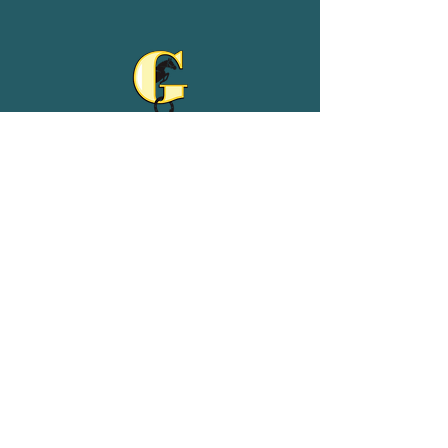
Reit- und Ferienhof Goldberg
Adeweg 68
26529 Leezdorf
04934/9102539
01511/4954075