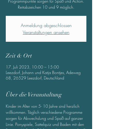
Programmpunkte sorgen für Spaß und Action.
Reitabzeichen 10 und 9 möglich.
Anmeldung abgeschlossen
Veranstaltungen ansehen
Zeit & Ort
17. Juli 2023, 10:00 – 15:00
Leezdorf, Johann und Katja Bontjes, Adeweg
68, 26529 Leezdorf, Deutschland
Über die Veranstaltung
Kinder im Alter von 5- 10 Jahre sind herzlich 
willkommen. Täglich verschiedene Programme 
sorgen für Abwechslung und Spaß auf ganzer 
Linie. Ponyspiele, Sattelquiz und Baden mit den 