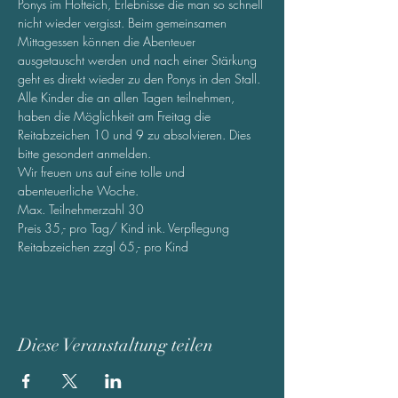
Ponys im Hofteich, Erlebnisse die man so schnell 
nicht wieder vergisst. Beim gemeinsamen 
Mittagessen können die Abenteuer 
ausgetauscht werden und nach einer Stärkung 
geht es direkt wieder zu den Ponys in den Stall. 
Alle Kinder die an allen Tagen teilnehmen, 
haben die Möglichkeit am Freitag die 
Reitabzeichen 10 und 9 zu absolvieren. Dies 
bitte gesondert anmelden.  
Wir freuen uns auf eine tolle und 
abenteuerliche Woche.
Max. Teilnehmerzahl 30
Preis 35,- pro Tag/ Kind ink. Verpflegung
Reitabzeichen zzgl 65,- pro Kind
Diese Veranstaltung teilen