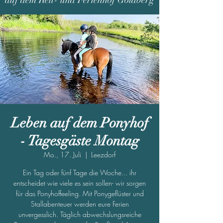
auf dem Reit- und Ferienhof Goldberg
Leben auf dem Ponyhof
- Tagesgäste Montag
Mo., 17. Juli
  |  
Leezdorf
Ein Tag oder fünf Tage die Woche... ihr
entscheidet wie viele es sein sollen- wir sorgen
für das Ponyhoffeeling. Mit Ponygeflüster und
Stallabenteuer werden eure Ferien
unvergesslich. Täglich abwechslungsreiche