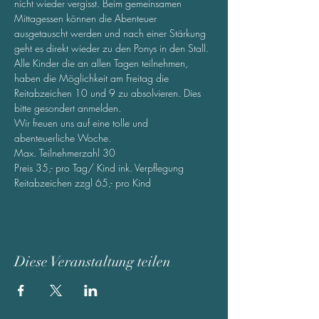
nicht wieder vergisst. Beim gemeinsamen 
Mittagessen können die Abenteuer 
ausgetauscht werden und nach einer Stärkung 
geht es direkt wieder zu den Ponys in den Stall. 
Alle Kinder die an allen Tagen teilnehmen, 
haben die Möglichkeit am Freitag die 
Reitabzeichen 10 und 9 zu absolvieren. Dies 
bitte gesondert anmelden. 
Wir freuen uns auf eine tolle und 
abenteuerliche Woche.
Max. Teilnehmerzahl 30
Preis 35,- pro Tag/ Kind ink. Verpflegung
Reitabzeichen zzgl 65,- pro Kind
Diese Veranstaltung teilen