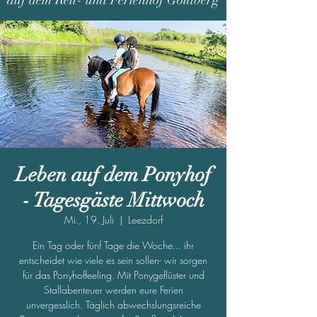
auf dem Reit- und Ferienhof Goldberg
Leben auf dem Ponyhof
- Tagesgäste Mittwoch
Mi., 19. Juli
  |  
Leezdorf
Ein Tag oder fünf Tage die Woche... ihr
entscheidet wie viele es sein sollen- wir sorgen
für das Ponyhoffeeling. Mit Ponygeflüster und
Stallabenteuer werden eure Ferien
unvergesslich. Täglich abwechslungsreiche