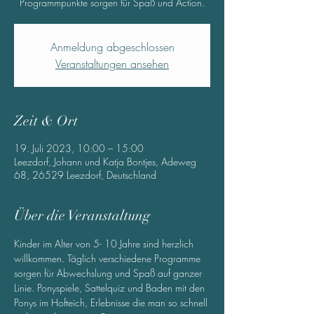
Programmpunkte sorgen für Spaß und Action.
Anmeldung abgeschlossen
Veranstaltungen ansehen
Zeit & Ort
19. Juli 2023, 10:00 – 15:00
Leezdorf, Johann und Katja Bontjes, Adeweg
68, 26529 Leezdorf, Deutschland
Über die Veranstaltung
Kinder im Alter von 5- 10 Jahre sind herzlich 
willkommen. Täglich verschiedene Programme 
sorgen für Abwechslung und Spaß auf ganzer 
Linie. Ponyspiele, Sattelquiz und Baden mit den 
Ponys im Hofteich, Erlebnisse die man so schnell 