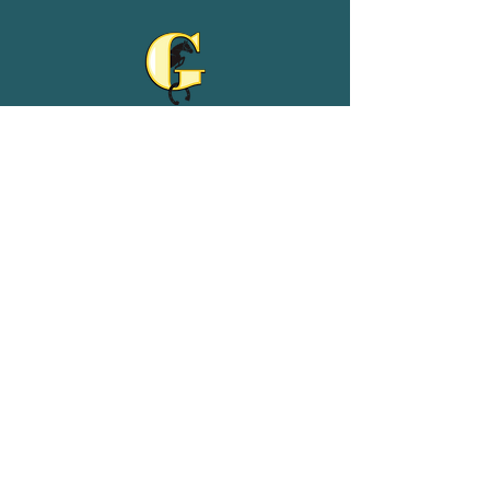
Reit- und Ferienhof Goldberg
Adeweg 68
26529 Leezdorf
04934/9102539
01511/4954075