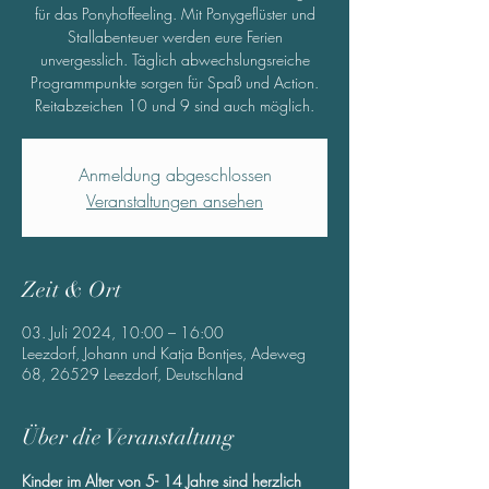
für das Ponyhoffeeling. Mit Ponygeflüster und
Stallabenteuer werden eure Ferien
unvergesslich. Täglich abwechslungsreiche
Programmpunkte sorgen für Spaß und Action.
Reitabzeichen 10 und 9 sind auch möglich.
Anmeldung abgeschlossen
Veranstaltungen ansehen
Zeit & Ort
03. Juli 2024, 10:00 – 16:00
Leezdorf, Johann und Katja Bontjes, Adeweg
68, 26529 Leezdorf, Deutschland
Über die Veranstaltung
Kinder im Alter von 5- 14 Jahre sind herzlich 