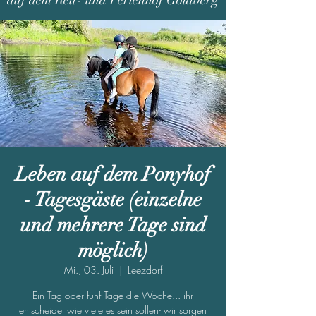
auf dem Reit- und Ferienhof Goldberg
Leben auf dem Ponyhof
- Tagesgäste (einzelne
und mehrere Tage sind
möglich)
Mi., 03. Juli
  |  
Leezdorf
Ein Tag oder fünf Tage die Woche... ihr
entscheidet wie viele es sein sollen- wir sorgen