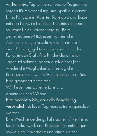
willkommen. 
Täglich verschiedene Programme 
sorgen für Abwechslung und Spaß auf ganzer 
Linie. Ponyspiele, Ausritte, Sattelquiz und Baden 
mit den Ponys im Hofteich, Erlebnisse die man 
so schnell nicht wieder vergisst. Beim 
gemeinsamen Mittagessen können die 
Abenteuer ausgetauscht werden und nach 
einer Stärkung geht es direkt wieder zu den 
Ponys in den Stall. Alle Kinder die an allen 
Tagen teilnehmen, haben auch dieses Jahr 
wieder die Möglichkeit am Freitag die 
Reitabzeichen 10 und 9 zu absolvieren. Dies 
bitte gesondert anmelden.  
Wir freuen uns auf eine tolle und 
abenteuerliche Woche.
Bitte beachten Sie, dass die Anmeldung 
verbindlich ist.
 Jeder Tag muss extra angemeldet 
werden.
Bitte Wechselkleidung, Fahrradhelm/ Reithelm, 
festes Schuhwerk und Badesachen mitbringen, 
sowie eine Trinkflasche und einen kleinen 