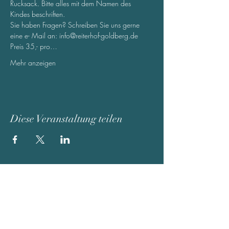
Rucksack. Bitte alles mit dem Namen des 
Kindes beschriften.
Sie haben Fragen? Schreiben Sie uns gerne 
eine e- Mail an: info@reiterhof-goldberg.de
Preis 35,- pro…
Mehr anzeigen
Diese Veranstaltung teilen
Reit- und Ferienhof Goldberg
Adeweg 68