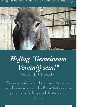
auf dem Reit- und Ferienhof Goldberg
Hoftag "Gemeinsam
Verein(t) sein!"
Sa., 21. Juni
  |  
Leezdorf
Gemeinsam Verein sein lautet unser Motto und
so treffen wir uns in regelmäßigen Abständen um
gemeinsam die Ponys und die Anlage zu
pflegen.