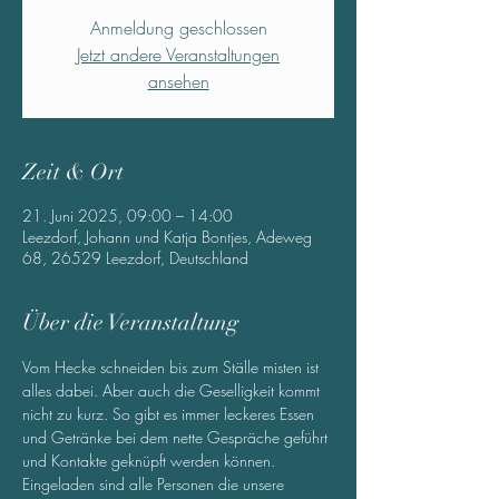
Anmeldung geschlossen
Jetzt andere Veranstaltungen
ansehen
Zeit & Ort
21. Juni 2025, 09:00 – 14:00
Leezdorf, Johann und Katja Bontjes, Adeweg
68, 26529 Leezdorf, Deutschland
Über die Veranstaltung
Vom Hecke schneiden bis zum Ställe misten ist 
alles dabei. Aber auch die Geselligkeit kommt 
nicht zu kurz. So gibt es immer leckeres Essen 
und Getränke bei dem nette Gespräche geführt 
und Kontakte geknüpft werden können. 
Eingeladen sind alle Personen die unsere 