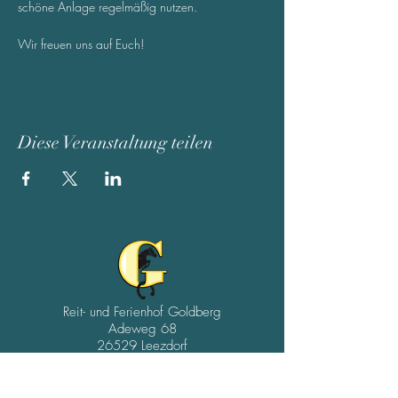
schöne Anlage regelmäßig nutzen. 
Wir freuen uns auf Euch!
Diese Veranstaltung teilen
Reit- und Ferienhof Goldberg
Adeweg 68
26529 Leezdorf
04934/9102539
01511/4954075