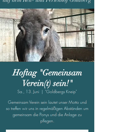
auf dem Reit- und Ferienhof Goldberg
Hoftag "Gemeinsam
Verein(t) sein!"
Sa., 13. Juni
  |  
"Goldbergs Kneip"
Gemeinsam Verein sein lautet unser Motto und
so treffen wir uns in regelmäßigen Abständen um
gemeinsam die Ponys und die Anlage zu
pflegen.