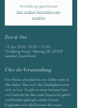
Anmeldung geschlossen
Jetzt andere Veranstaltungen
ansehen
Zeit & Ort
13. Juni 2026, 10:00 – 15:00
"Goldbergs Kneip", Adeweg 68, 26529
Leezdorf, Deutschland
Über die Veranstaltung
Vom Hecke schneiden bis zum Ställe misten ist 
alles dabei. Aber auch die Geselligkeit kommt 
nicht zu kurz. So gibt es immer leckeres Essen 
und Getränke bei dem nette Gespräche geführt 
und Kontakte geknüpft werden können. 
Eingeladen sind alle Personen die unsere 