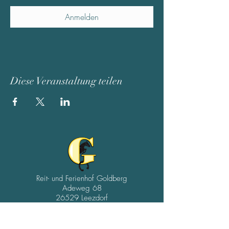
Anmelden
Diese Veranstaltung teilen
Reit- und Ferienhof Goldberg
Adeweg 68
26529 Leezdorf
04934/9102539
01511/4954075