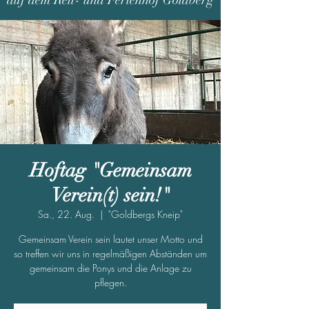
auf dem Reit- und Ferienhof Goldberg
Hoftag "Gemeinsam
Verein(t) sein!"
Sa., 22. Aug.
  |  
"Goldbergs Kneip"
Gemeinsam Verein sein lautet unser Motto und
so treffen wir uns in regelmäßigen Abständen um
gemeinsam die Ponys und die Anlage zu
pflegen.