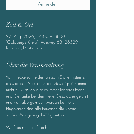
Anmelden
Zeit & Ort
22. Aug. 2026, 14:00 – 18:00
"Goldbergs Kneip", Adeweg 68, 26529
Leezdorf, Deutschland
Über die Veranstaltung
Vom Hecke schneiden bis zum Ställe misten ist 
alles dabei. Aber auch die Geselligkeit kommt 
nicht zu kurz. So gibt es immer leckeres Essen 
und Getränke bei dem nette Gespräche geführt 
und Kontakte geknüpft werden können. 
Eingeladen sind alle Personen die unsere 
schöne Anlage regelmäßig nutzen. 
Wir freuen uns auf Euch!