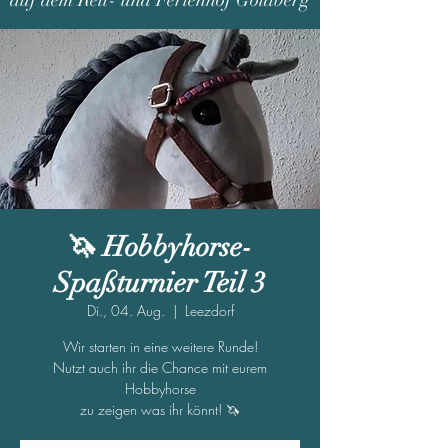
auf dem Reit- und Ferienhof Goldberg
🦄 Hobbyhorse-
Spaßturnier Teil 3
Di., 04. Aug.
  |  
Leezdorf
Wir starten in eine weitere Runde!
Nutzt auch ihr die Chance mit eurem
Hobbyhorse
zu zeigen was ihr könnt! 🦄