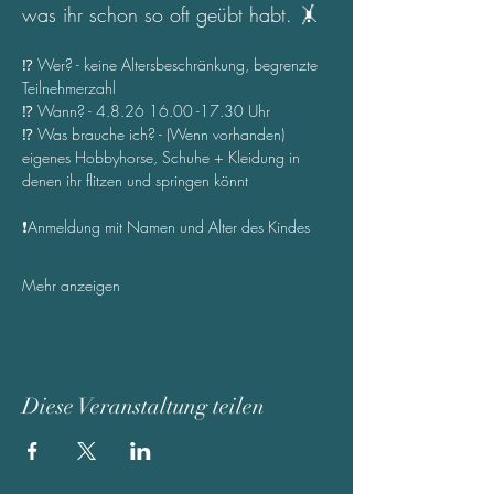
was ihr schon so oft geübt habt. 🤸
⁉️ Wer? - keine Altersbeschränkung, begrenzte 
Teilnehmerzahl
⁉️ Wann? - 4.8.26 16.00 -17.30 Uhr
⁉️ Was brauche ich? - (Wenn vorhanden) 
eigenes Hobbyhorse, Schuhe + Kleidung in 
denen ihr flitzen und springen könnt 
❗Anmeldung mit Namen und Alter des Kindes
Mehr anzeigen
Diese Veranstaltung teilen