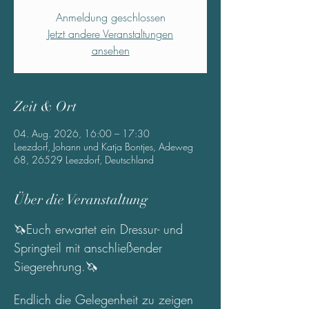
Anmeldung geschlossen
Jetzt andere Veranstaltungen
ansehen
Zeit & Ort
04. Aug. 2026, 16:00 – 17:30
Leezdorf, Johann und Katja Bontjes, Adeweg
68, 26529 Leezdorf, Deutschland
Über die Veranstaltung
🦄Euch erwartet ein Dressur- und 
Springteil mit anschließender 
Siegerehrung.🦄
Endlich die Gelegenheit zu zeigen 