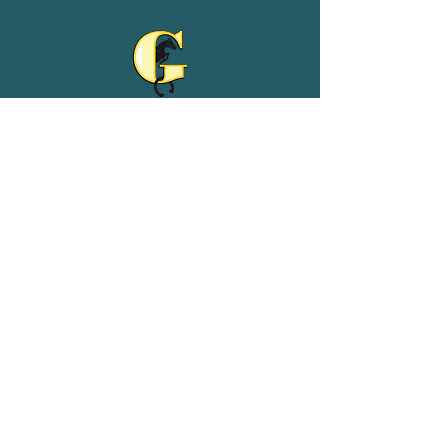
Reit- und Ferienhof Goldberg
Adeweg 68
26529 Leezdorf
04934/9102539
01511/4954075