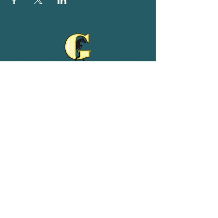
Reit- und Ferienhof Goldberg
Adeweg 68
26529 Leezdorf
04934/9102539
01511/4954075