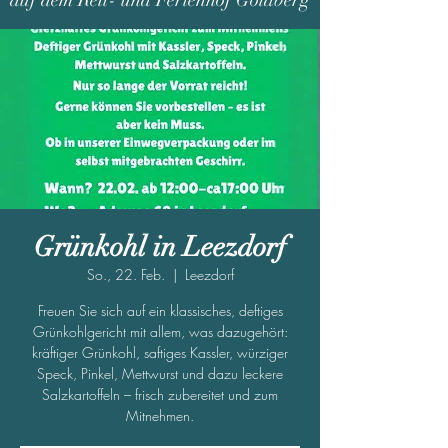
auf dem Reit- und Ferienhof Goldberg
Grünkohl in Leezdorf
So., 22. Feb.
  |  
Leezdorf
Freuen Sie sich auf ein klassisches, deftiges
Grünkohlgericht mit allem, was dazugehört:
kräftiger Grünkohl, saftiges Kassler, würziger
Speck, Pinkel, Mettwurst und dazu leckere
Salzkartoffeln – frisch zubereitet und zum
Mitnehmen.