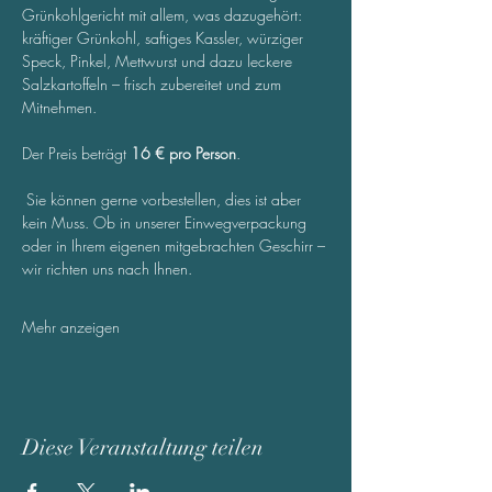
Grünkohlgericht mit allem, was dazugehört:
kräftiger Grünkohl, saftiges Kassler, würziger 
Speck, Pinkel, Mettwurst und dazu leckere 
Salzkartoffeln – frisch zubereitet und zum 
Mitnehmen.
Der Preis beträgt 
16 € pro Person
.
 Sie können gerne vorbestellen, dies ist aber 
kein Muss. Ob in unserer Einwegverpackung 
oder in Ihrem eigenen mitgebrachten Geschirr – 
wir richten uns nach Ihnen.
Mehr anzeigen
Diese Veranstaltung teilen