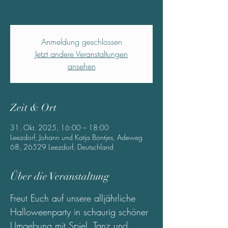
Anmeldung geschlossen
Jetzt andere Veranstaltungen
ansehen
Zeit & Ort
31. Okt. 2025, 16:00 – 18:00
Leezdorf, Johann und Katja Bontjes, Adeweg
68, 26529 Leezdorf, Deutschland
Über die Veranstaltung
Freut Euch auf unsere alljährliche 
Halloweenparty in schaurig schöner 
Umgebung mit Spiel, Tanz und 