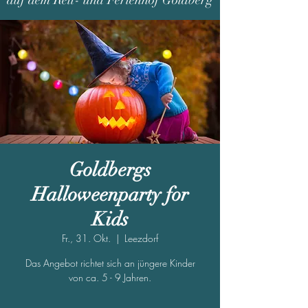
auf dem Reit- und Ferienhof Goldberg
Goldbergs
Halloweenparty for
Kids
Fr., 31. Okt.
  |  
Leezdorf
Das Angebot richtet sich an jüngere Kinder
von ca. 5 - 9 Jahren.