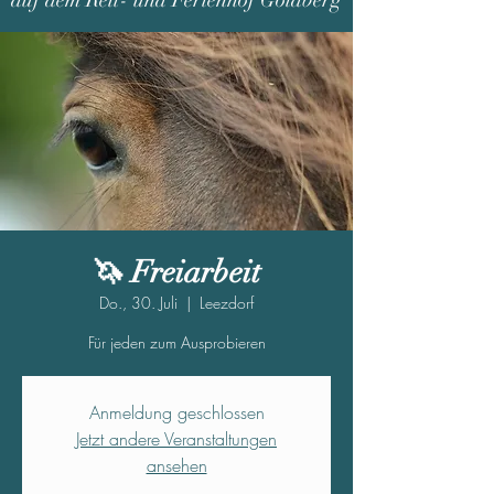
auf dem Reit- und Ferienhof Goldberg
🦄 Freiarbeit
Do., 30. Juli
  |  
Leezdorf
Für jeden zum Ausprobieren
Anmeldung geschlossen
Jetzt andere Veranstaltungen
ansehen