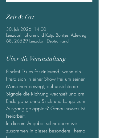
Zeit & Ort
30. Juli 2026, 14:00
Leezdorf, Johann und Katja Bontjes, Adeweg
68, 26529 Leezdorf, Deutschland
Über die Veranstaltung
Findest Du es faszinierend, wenn ein 
Pferd sich in einer Show frei um seinen 
Menschen bewegt, auf unsichtbare 
Signale die Richtung wechselt und am 
Ende ganz ohne Strick und Longe zum 
Ausgang galoppiert? Genau sowas ist 
Freiarbeit.
In diesem Angebot schnuppern wir 
zusammen in dieses besondere Thema 