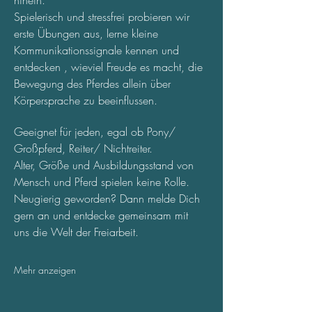
hinein.
Spielerisch und stressfrei probieren wir 
erste Übungen aus, lerne kleine 
Kommunikationssignale kennen und 
entdecken , wieviel Freude es macht, die 
Bewegung des Pferdes allein über 
Körpersprache zu beeinflussen. 
Geeignet für jeden, egal ob Pony/ 
Großpferd, Reiter/ Nichtreiter. 
Alter, Größe und Ausbildungsstand von 
Mensch und Pferd spielen keine Rolle.
Neugierig geworden? Dann melde Dich 
gern an und entdecke gemeinsam mit 
uns die Welt der Freiarbeit.
Mehr anzeigen