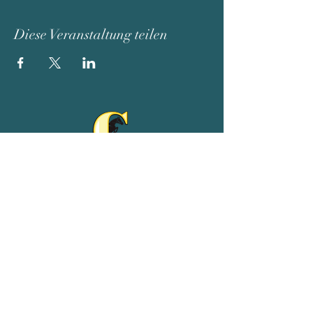
Diese Veranstaltung teilen
Reit- und Ferienhof Goldberg
Adeweg 68
26529 Leezdorf
04934/9102539
01511/4954075