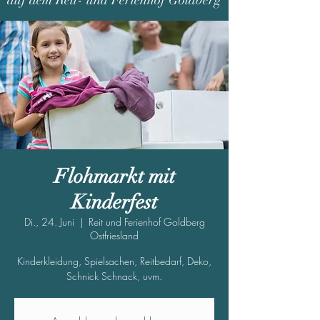
auf dem Reit- und Ferienhof Goldberg
Flohmarkt mit
Kinderfest
Di., 24. Juni
  |  
Reit und Ferienhof Goldberg
Ostfriesland
Kinderkleidung, Spielsachen, Reitbedarf, Deko,
Schnick Schnack, uvm.