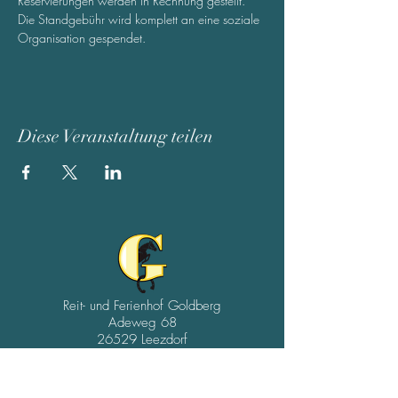
Reservierungen werden in Rechnung gestellt. 
Die Standgebühr wird komplett an eine soziale 
Organisation gespendet.
Diese Veranstaltung teilen
Reit- und Ferienhof Goldberg
Adeweg 68
26529 Leezdorf
04934/9102539
01511/4954075