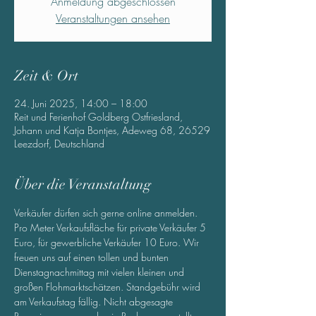
Anmeldung abgeschlossen
Veranstaltungen ansehen
Zeit & Ort
24. Juni 2025, 14:00 – 18:00
Reit und Ferienhof Goldberg Ostfriesland,
Johann und Katja Bontjes, Adeweg 68, 26529
Leezdorf, Deutschland
Über die Veranstaltung
Verkäufer dürfen sich gerne online anmelden. 
Pro Meter Verkaufsfläche für private Verkäufer 5 
Euro, für gewerbliche Verkäufer 10 Euro. Wir 
freuen uns auf einen tollen und bunten 
Dienstagnachmittag mit vielen kleinen und 
großen Flohmarktschätzen. Standgebühr wird 
am Verkaufstag fällig. Nicht abgesagte 