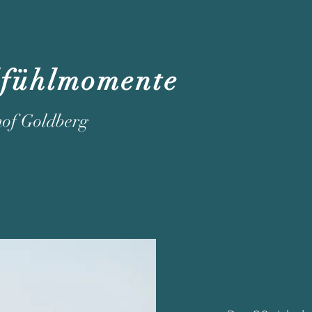
lfühlmomente
hof Goldberg