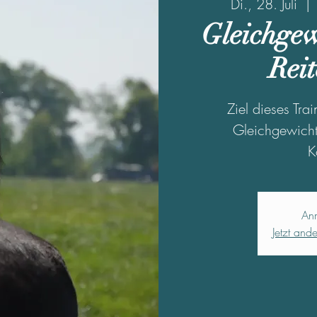
Di., 28. Juli
  | 
Gleichgew
Reit
Ziel dieses Tra
Gleichgewicht,
K
An
Jetzt and