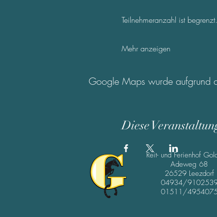
Teilnehmeranzahl ist begrenzt
Mehr anzeigen
Google Maps wurde aufgrund der 
Diese Veranstaltung
Reit- und Ferienhof Gol
Adeweg 68
26529 Leezdorf
04934/910253
01511/495407