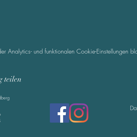
.
Analytics- und funktionalen Cookie-Einstellungen blo
 teilen
dberg
Da
9
5