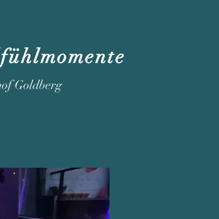
lfühlmomente
hof Goldberg