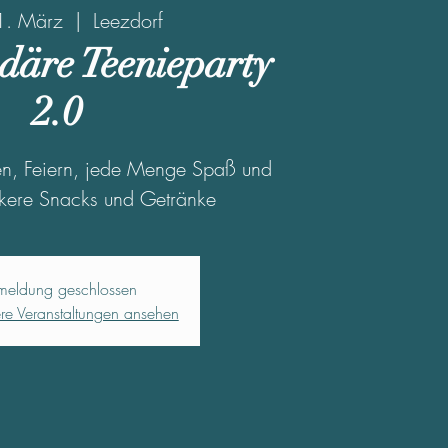
31. März
  |  
Leezdorf
däre Teenieparty
2.0
zen, Feiern, jede Menge Spaß und
eckere Snacks und Getränke
meldung geschlossen
ere Veranstaltungen ansehen