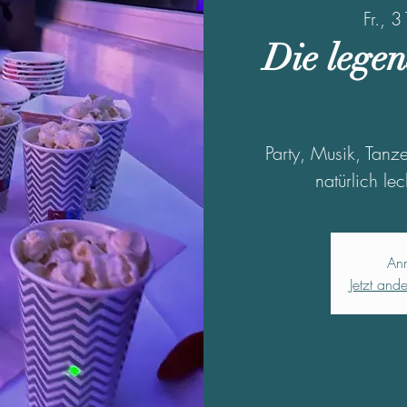
Fr., 
Die legen
Party, Musik, Tan
natürlich l
An
Jetzt and